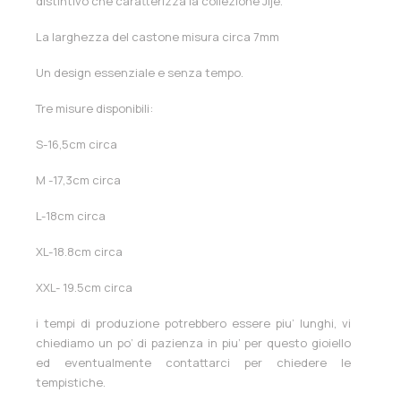
distintivo che caratterizza la collezione Jijè.
La larghezza del castone misura circa 7mm
Un design essenziale e senza tempo.
Tre misure disponibili:
S-16,5cm circa
M -17,3cm circa
L-18cm circa
XL-18.8cm circa
XXL- 19.5cm circa
i tempi di produzione potrebbero essere piu’ lunghi, vi
chiediamo un po’ di pazienza in piu’ per questo gioiello
ed eventualmente contattarci per chiedere le
tempistiche.