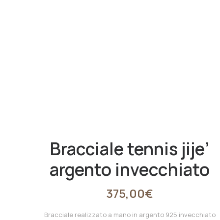
bracciale tennis jije’
argento invecchiato
375,00
€
Bracciale realizzato a mano in argento 925 invecchiato