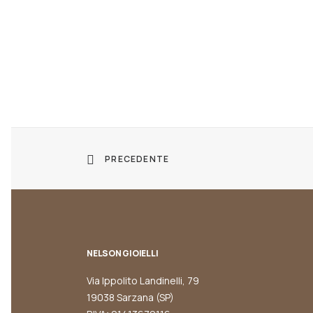
PRECEDENTE
NELSON GIOIELLI
Via Ippolito Landinelli, 79
19038 Sarzana (SP)