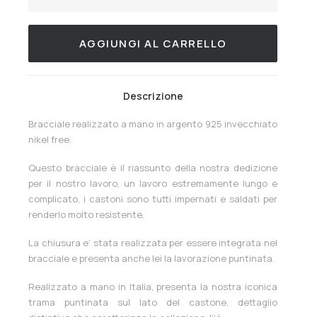
tennis
JIJE'
argento
AGGIUNGI AL CARRELLO
invecchiato
quantità
Descrizione
Bracciale realizzato a mano in argento 925 invecchiato
nikel free.
Questo bracciale è il riassunto della nostra dedizione
per il nostro lavoro, un lavoro estremamente lungo e
complicato, i castoni sono tutti impernati e saldati per
renderlo molto resistente.
La chiusura e’ stata realizzata per essere integrata nel
bracciale e presenta anche lei la lavorazione puntinata.
Realizzato a mano in Italia, presenta la nostra iconica
trama puntinata sul lato del castone, dettaglio